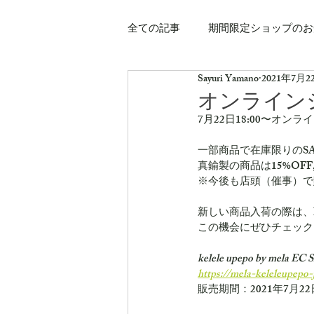
全ての記事
期間限定ショップのお
Sayuri Yamano
2021年7月2
オンライン
7月22日18:00〜オ
一部商品で在庫限りのS
真鍮製の商品は15%OF
※今後も店頭（催事）で
新しい商品入荷の際は、Ins
この機会にぜひチェック
kelele upepo by mela EC
https://mela-keleleupepo-
販売期間：2021年7月22