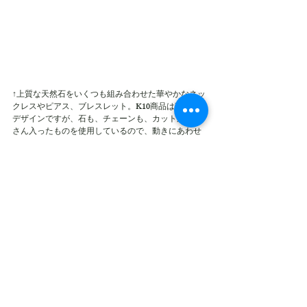
↑上質な天然石をいくつも組み合わせた華やかなネッ
クレスやピアス、ブレスレット。K10商品は華奢な
デザインですが、石も、チェーンも、カットがたく
さん入ったものを使用しているので、動きにあわせ
てキラキラと煌めいてくれます。
素材：K10YG (イエローゴールド)、天然石
価格：¥9,900〜¥66,000(税込)くらいまで。
↑淡水パールや天然石のネックレスとピアス、ネック
レスとブレスレットなど、セットで使えるアイテム
もいろいろと作りました。
素材：真鍮、K18コーティング、天然石、淡水パー
ルなど
価格：¥4,400〜¥11,000(税込)くらいまで。