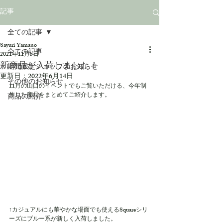
記事
全ての記事
Sayuri Yamano
全ての記事
2021年11月5日
新商品が入荷しました！
期間限定ショップのお知らせ
更新日：
2022年6月14日
その他のお知らせ
11月の山口のイベントでもご覧いただける、今年制
作した商品をまとめてご紹介します。
商品の紹介
↑カジュアルにも華やかな場面でも使えるSquareシリ
ーズにブルー系が新しく入荷しました。