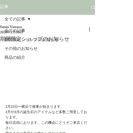
記事
全ての記事
Sayuri Yamano
全ての記事
2020年2月18日
期間限定ショップのお知らせ
期間限定ショップのお知らせ
その他のお知らせ
商品の紹介
2月25日〜横浜で催事が始まります。
2月や3月の誕生石のアイテムなど多数ご用意してお
ります。
毎日店頭におります。この機会にどうぞご来店くだ
さい。