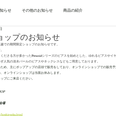
知らせ
その他のお知らせ
商品の紹介
日
ョップのお知らせ
三越での期間限定ショップのお知らせです。
す。
くださる方が多かったPetaroidシリーズのピアスを始めとした、ゆれるピアスやイ
わず人気の淡水パールのピアスやネックレスなどもご用意しております。
いため、主にポップアップの店頭で販売をしており、オンラインショップでの販売予
め、オンラインショップは当面お休みします。
ョップにご来店ください。
SHOP
会場
p/hoshigaoka.html