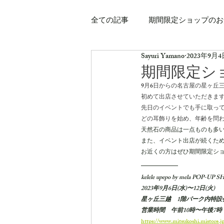
全ての記事
期間限定ショップのお
Sayuri Yamano
2023年9月4
期間限定シ
9月6日からの名古屋の星ヶ丘
初めて出店させていただきま
先日のイベントでも手に取って
どの耳飾りを始め、年齢を問
天然石の商品は一点ものも多
また、イベント出店が続くた
お近くの方はぜひ期間限定シ
kelele upepo by mela POP-UP 
2023年9月6日(水)〜12日(火)
星ヶ丘三越　1階パーク内特設
営業時間　午前10時〜午後7時
https://www.mitsukoshi.mistore.j